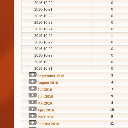
2016-10-20
0
2016-10-21
0
2016-10-22
0
2016-10-23
0
2016-10-24
0
2016-10-25
1
2016-10-27
0
2016-10-28
0
2016-10-29
0
2016-10-30
0
2016-10-31
0
3
September 2016
4
August 2016
3
Juli 2016
9
Juni 2016
4
Mai 2016
10
April 2016
9
März 2016
11
Februar 2016