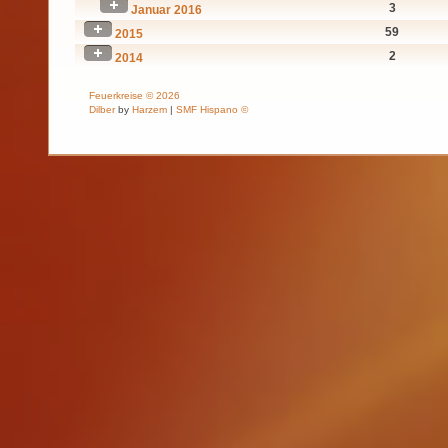
3
Januar 2016
59
2015
2
2014
Feuerkreise © 2026
Dilber
by
Harzem
|
SMF Hispano ©