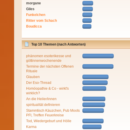
morgane
Giles
Funkelchen
Ritter vom Schach
Boudicca
Top 10 Themen (nach Antworten)
phänomen esoterikesse und
göttinnenwochenende
Termine der nächsten Offenen
Rituale
Glauben
Der Eso-Thread
Homöopathie & Co - wirkt's
wirklich?
An die Heiler/innen
spiritualität definieren
Stammtisch Käuzchen, Pub Moots
PFI, Treffen Feuerkreise
Tod, Wiedergeburt und Hölle
Karma