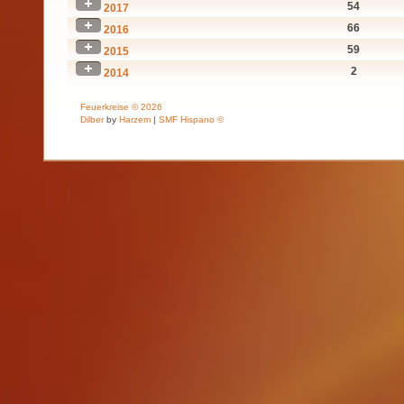
54
2017
66
2016
59
2015
2
2014
Feuerkreise © 2026
Dilber
by
Harzem
|
SMF Hispano ©