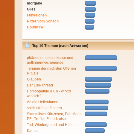
morgane
Giles
Funkelchen
Ritter vom Schach
Boudicca
Top 10 Themen (nach Antworten)
phänomen esoterikesse und
göttinnenwochenende
Termine der nächsten Offenen
Rituale
Glauben
Der Eso-Thread
Homöopathie & Co - wirkt's
wirklich?
An die Heiler/innen
spiritualität definieren
Stammtisch Käuzchen, Pub Moots
PFI, Treffen Feuerkreise
Tod, Wiedergeburt und Hölle
Karma