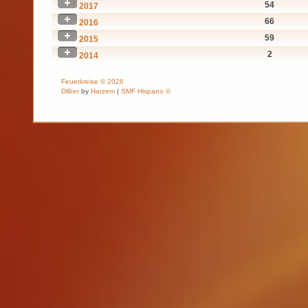
54
2017
66
2016
59
2015
2
2014
Feuerkreise © 2026
Dilber
by
Harzem
|
SMF Hispano ©