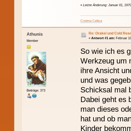
«
Letzte Änderung: Januar 01, 1970
Cretima Celtica
Re: Orakel und Cold Rea
Athunis
«
Antwort #1 am:
Februar 10
Member
So wie ich es g
Werkzeug um mi
ihre Ansicht u
und was gegebe
Schicksal mal b
Beiträge: 373
Dabei geht es 
man dieses ode
hat und ob man 
Kinder bekommt 