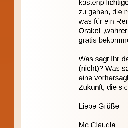
kostenpflichti
zu gehen, die m
was für ein Re
Orakel „wahrer“
gratis bekomme
Was sagt Ihr d
(nicht)? Was s
eine vorhersag
Zukunft, die si
Liebe Grüße
Mc Claudia