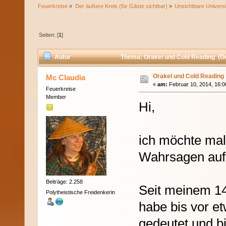
Feuerkreise
»
Der äußere Kreis (für Gäste sichtbar)
»
Unsichtbare Universi
Seiten: [
1
]
Autor
Thema: Orakel und Cold Reading (G
Orakel und Cold Reading
Mc Claudia
«
am:
Februar 10, 2014, 16:0
Feuerkreise
Member
Hi,
ich möchte mal
Wahrsagen au
Beiträge: 2.258
Seit meinem 14
Polytheistische Freidenkerin
habe bis vor e
gedeutet und b