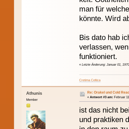
man für welche
könnte. Wird a
Bis dato hab i
verlassen, wen
funktioniert.
«
Letzte Änderung: Januar 01, 1970
Cretima Celtica
Re: Orakel und Cold Rea
Athunis
«
Antwort #3 am:
Februar 11
Member
ist das nicht be
und praktiken 
in den raum zu 