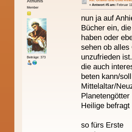
Athunis
«
Antwort #5 am:
Februar 11
Member
nun ja auf Anhie
Bücher ein, di
haben oder eb
sehen ob alles 
unzufrieden ist
Beiträge: 373
die auch inter
beten kann/sol
Mittelaltar/Ne
Planetengötter
Heilige befrag
so fürs Erste