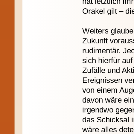
hat letztlich i
Orakel gilt – di
Weiters glaube 
Zukunft voraus
rudimentär. Je
sich hierfür au
Zufälle und Ak
Ereignissen v
von einem Aug
davon wäre ein
irgendwo gegen
das Schicksal 
wäre alles dete