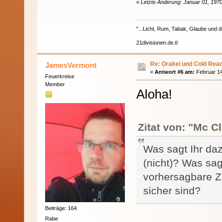
«
Letzte Änderung: Januar 01, 1970
"...Licht, Rum, Tabak, Glaube und di
21divisionen.de.tl
Re: Orakel und Cold Rea
JamesVermont
«
Antwort #6 am:
Februar 14
Feuerkreise
Member
Aloha!
Zitat von: "Mc C
Was sagt Ihr da
(nicht)? Was sag
vorhersagbare Zu
sicher sind?
Beiträge: 164
Rabe