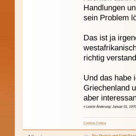
Handlungen und
sein Problem lö
Das ist ja irg
westafrikanisc
richtig versta
Und das habe i
Griechenland u
aber interessa
«
Letzte Änderung: Januar 01, 1970
Cretima Celtica
Re: Orakel und Cold Rea