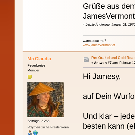
Grüße aus dem
JamesVermont
«
Letzte Änderung: Januar 01, 1970
wanna see me?
www.jamesvermont.at
Re: Orakel und Cold Rea
Mc Claudia
«
Antwort #7 am:
Februar 17
Feuerkreise
Member
Hi Jamesy,
auf Dein Wurfor
Und klar – jede
Beiträge: 2.258
besten kann (eh
Polytheistische Freidenkerin