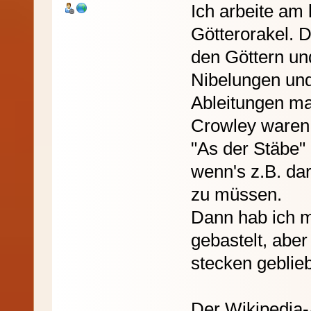
Ich arbeite am
Götterorakel. D
den Göttern un
Nibelungen und
Ableitungen ma
Crowley waren f
"As der Stäbe" 
wenn's z.B. da
zu müssen.
Dann hab ich m
gebastelt, aber
stecken gebli
Der Wikipedia-A