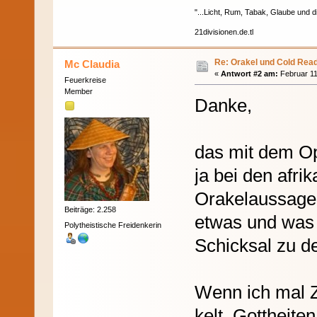
"...Licht, Rum, Tabak, Glaube und di
21divisionen.de.tl
Re: Orakel und Cold Rea
Mc Claudia
«
Antwort #2 am:
Februar 11
Feuerkreise
Member
Danke,
das mit dem Op
ja bei den afri
Orakelaussage
Beiträge: 2.258
etwas und was 
Polytheistische Freidenkerin
Schicksal zu d
Wenn ich mal Z
kelt. Gottheit