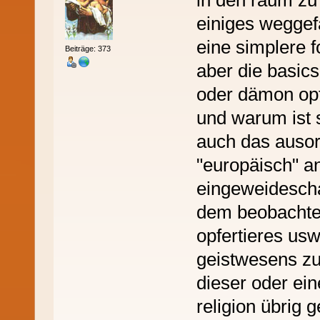
einiges weggefa
eine simplere f
Beiträge: 373
aber die basics
oder dämon opf
und warum ist 
auch das ausor
"europäisch" an
eingeweidescha
dem beobachte
opfertieres us
geistwesens zu 
dieser oder ein
religion übrig 